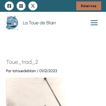
Aller
Réservez
au
contenu
La Toue de Blain
Toue_trad_2
Par
latouedeblain
/
01/12/2023