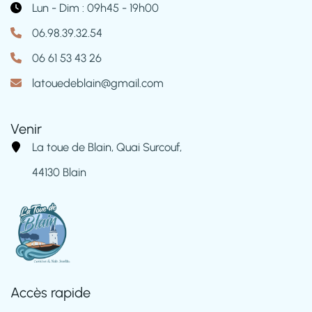
Lun - Dim : 09h45 - 19h00
06.98.39.32.54
06 61 53 43 26
latouedeblain@gmail.com
Venir
La toue de Blain, Quai Surcouf,
44130 Blain
Accès rapide