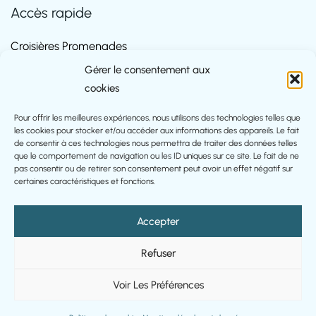
Accès rapide
Croisières Promenades
Croisières Repas
Gérer le consentement aux
Bon cadeau
cookies
Contact
Réserver croisière / bateau
Pour offrir les meilleures expériences, nous utilisons des technologies telles que
les cookies pour stocker et/ou accéder aux informations des appareils. Le fait
Réserver nuitée
de consentir à ces technologies nous permettra de traiter des données telles
Repas
que le comportement de navigation ou les ID uniques sur ce site. Le fait de ne
pas consentir ou de retirer son consentement peut avoir un effet négatif sur
Conditions générales de vente
certaines caractéristiques et fonctions.
Accepter
Copyright © 2026 - Réalisé par
Webdesign 24
Refuser
Mentions légales et données
Voir Les Préférences
Conditions générales de vente
Politique de cookies (UE)