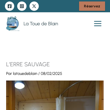
Aller
Réservez
au
contenu
La Toue de Blain
L’ERRE SAUVAGE
Par
latouedeblain
/
08/02/2025