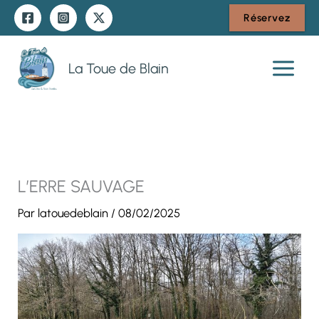
Aller
Réservez
au
contenu
La Toue de Blain
L’ERRE SAUVAGE
Par
latouedeblain
/
08/02/2025