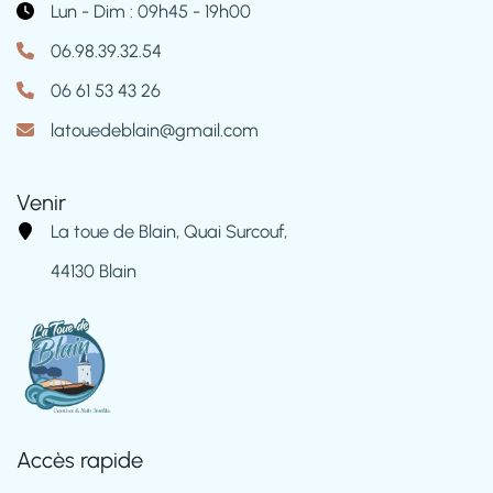
Lun - Dim : 09h45 - 19h00
06.98.39.32.54
06 61 53 43 26
latouedeblain@gmail.com
Venir
La toue de Blain, Quai Surcouf,
44130 Blain
Accès rapide